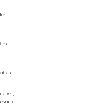
der
Link
sehen,
 sehen,
besucht