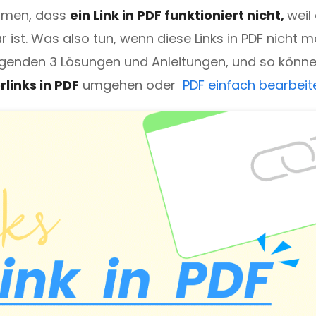
ommen, dass
ein Link in PDF funktioniert nicht,
weil 
ist. Was also tun, wenn diese Links in PDF nicht m
 Drucken und Bearbeiten.
olgenden 3 Lösungen und Anleitungen, und so könne
links in PDF
umgehen oder
PDF einfach bearbeit