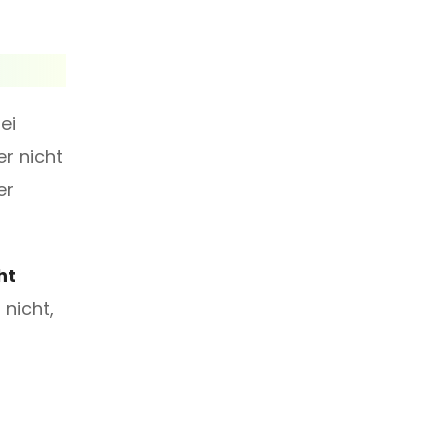
ei
er nicht
er
ht
 nicht,