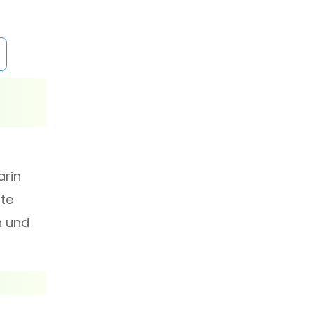
arin
ste
n und