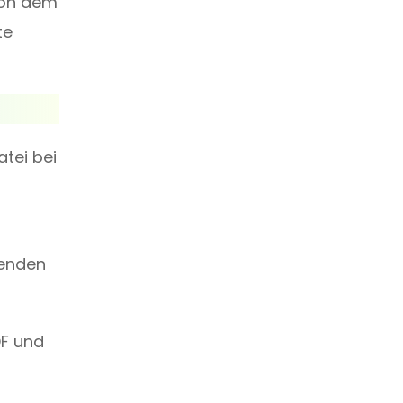
von dem
te
atei bei
renden
DF und