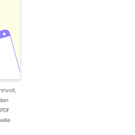
nnvoll,
nden
 PDF
elle