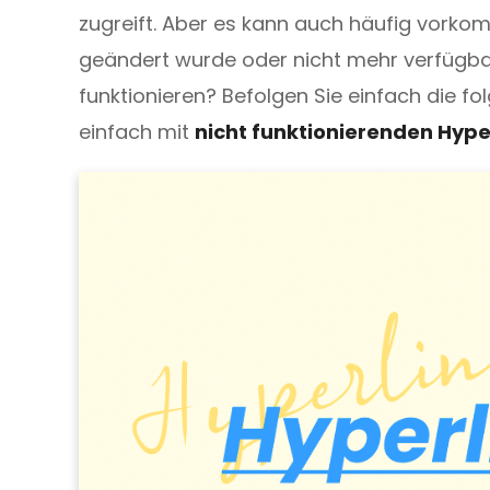
DWG in PDF
zugreift. Aber es kann auch häufig vork
Schützen
geändert wurde oder nicht mehr verfügbar 
JPG in PDF
Schützen Sie PDFs mit Passwörtern vor Anzeigen, Kopieren,
funktionieren? Befolgen Sie einfach die f
PNG in PDF
einfach mit
nicht funktionierenden Hyper
HEIC in PDF
Alle Online-Tools>>