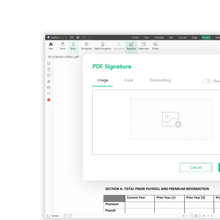
DWG in PDF
Schützen
JPG in PDF
Schützen Sie PDFs mit Passwörtern vor Anzeigen, Kopieren,
PNG in PDF
HEIC in PDF
Alle Online-Tools>>