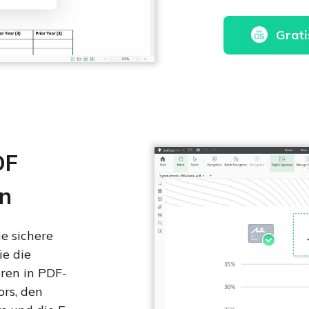
Grati
DF
en
ie sichere
ie die
uren in PDF-
rs, den