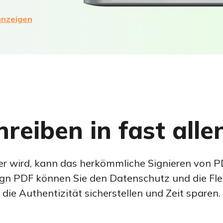
Gratis Herunterladen
anzeigen
or und übersetzen Sie PDFs.
erlust zu reduzieren.
 einschließlich .docx, .xls, epub usw.
reiben in fast alle
vorheben, Notizen hinzufügen und mehr.
ger wird, kann das herkömmliche Signieren von
ign PDF können Sie den Datenschutz und die Fle
m Text und Signaturbildern.
die Authentizität sicherstellen und Zeit sparen.
turlesen, Umschreiben und Chatten mit Ihren PDFs