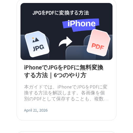
iPhoneでJPGをPDFに無料変換
する方法｜6つのやり方
本ガイドでは、iPhoneでJPGをPDFに変
換する方法を解説します。各画像を個
別のPDFとして保存することも、複数の
画像を1つのPDFにまとめて保存するこ
とも可能です。
April 21, 2026