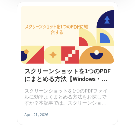
テキストを入力して強調表示したり、メモを追加したりし
ExcelからPDF
て、PDF に注釈を付ける
DWGからPDF
SwifDoo Al
PDF の要約、翻訳、説明、校正、リライト、チャットを効率
JPGからPDF
的に行う
PNGからPDF
保護
PDF をパスワードで保護し、表示、コピー、印刷、編集でき
HEICからPDF
ないようにする
スクリーンショットを1つのPDF
すべてのPDFオンラインツール>>
にまとめる方法【Windows・
Mac・スマホ対応】
スクリーンショットを1つのPDFファイ
ルに効率よくまとめる方法をお探しで
すか？本記事では、スクリーンショッ
トを整理して作業効率を高めるための
実用的な方法をご紹介します。
April 21, 2026