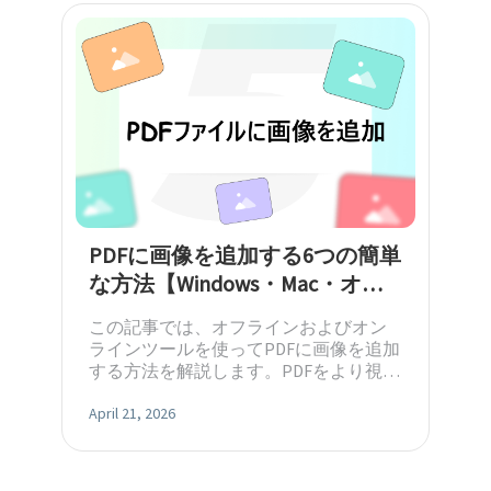
PDFに画像を追加する6つの簡単
な方法【Windows・Mac・オン
ライン対応】
この記事では、オフラインおよびオン
ラインツールを使ってPDFに画像を追加
する方法を解説します。PDFをより視覚
的に魅力的にするための、効率的で実
用的な方法をご紹介します。
April 21, 2026