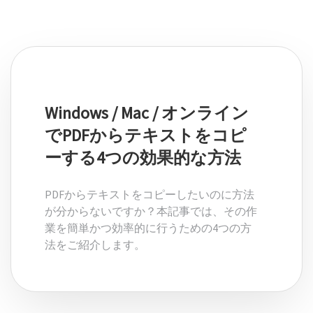
生産性を高める Android 上の効率的な PDF 編集アプリ。
一般
オンラインツール
新しい
閲覧
快適なモードでの PDF の表示、PDF の読み上げ、PDF の翻
PDFからWord
訳
Windows / Mac / オンライン
PDFからExcel
圧縮
でPDFからテキストをコピ
PDF を圧縮して、品質を損なうことなくファイル サイズを削
PDFからPowerPoint
ーする4つの効果的な方法
減
PDFからDWG
作成
PDFからテキストをコピーしたいのに方法
.docx、.xls、epub などのドキュメントを作成
が分からないですか？本記事では、その作
PDFからHTML
業を簡単かつ効率的に行うための4つの方
注釈を付ける
法をご紹介します。
PDFからJPG
テキストを入力して強調表示したり、メモを追加したりし
て、PDF に注釈を付ける
WordからPDF
署名