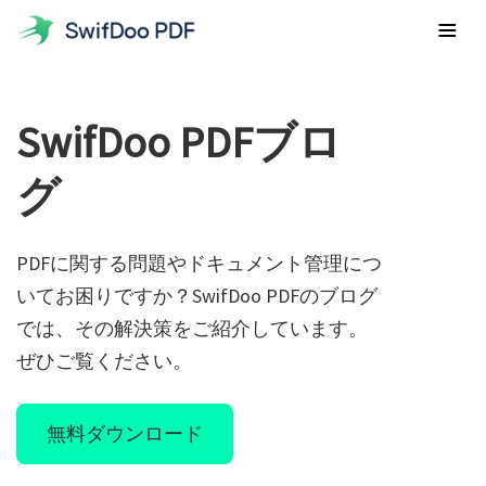
製品
SwifDoo PDFブロ
PDFツール
特徴
グ
Windows用SwifDoo PDF
人気の
Windows 用 SwifDoo PDF でビジネスの生産性を向上させ
価格設定
ます。
編集
人気
PDFに関する問題やドキュメント管理につ
ダウンロード
PDF 内のテキスト、画像、ハイパーリンク、背景などを編集
iPhone/iPad用SwifDoo PDF
いてお困りですか？SwifDoo PDFのブログ
ペーパーレスソリューション向けの使いやすい iOS PDF エデ
変換
では、その解決策をご紹介しています。
ィター。
PDF と Office ドキュメント、EPUB、JPG、およびその他の
ぜひご覧ください。
サインイン
ファイル間の変換
SwifDoo PDFのMac版
macOS用のPDF編集ソフトで学習と仕事の効率を向上させま
無料ダウンロード
結合
しょう。
無料ダウンロード
複数の PDF ファイルを 1 つに結合し、さまざまな方法で
PDF を分割
Android用SwifDoo PDF