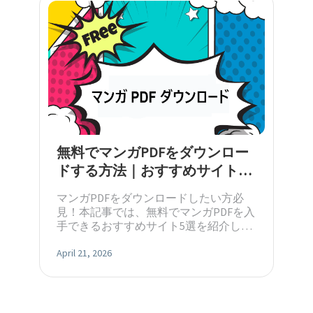
無料でマンガPDFをダウンロー
ドする方法｜おすすめサイト5
選
マンガPDFをダウンロードしたい方必
見！本記事では、無料でマンガPDFを入
手できるおすすめサイト5選を紹介しま
す。さらに、PDFを快適に読むための最
適な方法も詳しく解説します。
April 21, 2026