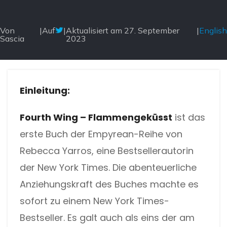
teilen Sie ein PDF in verschiedenen Methoden auf.
ONLINE-WERKZEUGE
NEU
Von
|
Auf
|
Aktualisiert am 27. September
|
English
Häufig
Sascia
2023
PDF in Word
Anschauen
Betrachten Sie PDFs in komfortablen Modi, lesen Sie PDFs
PDF in Excel
vor und übersetzen Sie PDFs.
Einleitung:
PDF in PowerPoint
Komprimieren
Komprimieren Sie ein PDF, um die Dateigröße ohne
Fourth Wing – Flammengeküsst
ist das
PDF in DWG
Qualitätsverlust zu reduzieren.
erste Buch der Empyrean-Reihe von
PDF in HTML
Erstellen
Rebecca Yarros, eine Bestsellerautorin
Erstellen oder generieren Sie PDFs aus beliebigen
der New York Times. Die abenteuerliche
PDF in JPG
Dokumenten, einschließlich .docx, .xls, epub usw.
Anziehungskraft des Buches machte es
Word in PDF
Kommentieren
sofort zu einem New York Times-
Kommentieren Sie ein PDF, indem Sie Text eingeben und
Bestseller. Es galt auch als eins der am
Excel in PDF
hervorheben, Notizen hinzufügen und mehr.