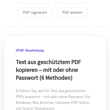
Unterschreiben
DWG in PDF
Unterschreiben Sie ein PDF elektronisch mit
PDF-signieren
PDF-drehen
handschriftlichem Text und Signaturbildern.
JPG in PDF
SwifDoo Kl
PNG in PDF
Effiziente Zusammenfassung, Übersetzung, Erklärung,
Korrekturlesen, Umschreiben und Chatten mit Ihren PDFs
HEIC in PDF
Schützen
#PDF-Bearbeitung
Alle Online-Tools>>
Schützen Sie PDFs mit Passwörtern vor Anzeigen,
Text aus geschütztem PDF
Kopieren, Drucken und Bearbeiten.
kopieren – mit oder ohne
Passwort (6 Methoden)
Erfahren Sie, wie Sie Text aus geschützten
PDFs kopieren – mit oder ohne Passwort. Für
Windows, Mac & online. Inklusive PDF-Editor
mit Gratis-Testversion.