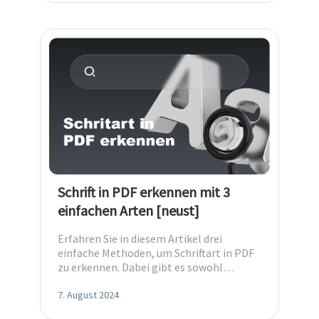
Schrift in PDF erkennen mit 3
einfachen Arten [neust]
Erfahren Sie in diesem Artikel drei
einfache Methoden, um Schriftart in PDF
zu erkennen. Dabei gibt es sowohl
Desktop- als auch Online-
Schriftartenfinder.
7. August 2024