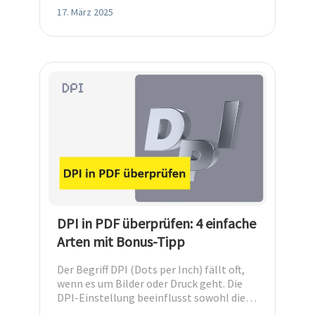
verwalten.
17. März 2025
DPI in PDF überprüfen: 4 einfache
Arten mit Bonus-Tipp
Der Begriff DPI (Dots per Inch) fällt oft,
wenn es um Bilder oder Druck geht. Die
DPI-Einstellung beeinflusst sowohl die
Darstellung als auch die Druckqualität