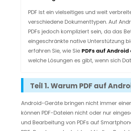
DWG in PDF
Schützen
PDF ist ein vielseitiges und weit verbrei
JPG in PDF
Schützen Sie PDFs mit Passwörtern vor Anzeigen, Kopieren,
verschiedene Dokumenttypen. Auf Andro
PNG in PDF
PDFs jedoch kompliziert sein, da das B
eingeschränkte native Unterstützung bie
HEIC in PDF
erfahren Sie, wie Sie
PDFs auf Android 
Alle Online-Tools>>
welche Lösungen es gibt, wenn sich Dat
Teil 1. Warum PDF auf Andr
Android-Geräte bringen nicht immer eine
können PDF-Dateien nicht oder nur einges
und Bearbeitung von PDFs auf Smartphone