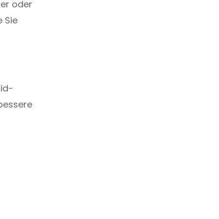
der oder
 Sie
oid-
 bessere