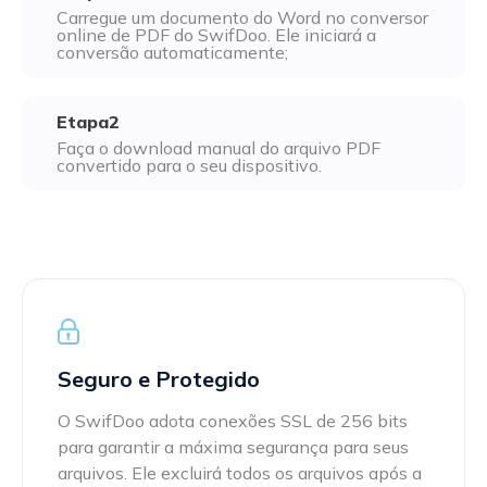
Excel para PDF
Carregue um documento do Word no conversor
Assinar
online de PDF do SwifDoo. Ele iniciará a
conversão automaticamente;
Assine eletronicamente um PDF com texto manuscrito e
DWG para PDF
imagens de assinatura
JPG para PDF
Etapa2
SwifDoo Al
Faça o download manual do arquivo PDF
Resume, traduz, explica, revisa, reescreve e conversa com
convertido para o seu dispositivo.
PNG para PDF
seus PDFs de forma eficiente
HEIC para PDF
Proteger
Proteja os PDFs com senha contra visualização, cópia,
Todas as ferramentas online para PDF>>
impressão e edição
Seguro e Protegido
O SwifDoo adota conexões SSL de 256 bits
para garantir a máxima segurança para seus
arquivos. Ele excluirá todos os arquivos após a