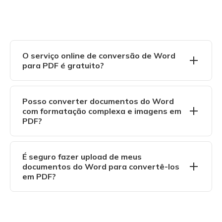
O serviço online de conversão de Word
para PDF é gratuito?
Sim. O conversor online de PDF do SwifDoo permite
que você transforme documentos do Word em PDFs
Posso converter documentos do Word
sem custo.
com formatação complexa e imagens em
PDF?
Claro que sim! Independentemente da formatação e
das imagens contidas em seus documentos do Word,
É seguro fazer upload de meus
os arquivos PDF convertidos permanecerão intactos!
documentos do Word para convertê-los
em PDF?
Claro que sim! O SwifDoo PDF usa uma criptografia SSL
de 256 bits para proteger seus arquivos. Todos os
documentos serão excluídos automaticamente de seus