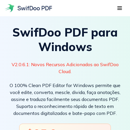
Produtos
SwifDoo PDF para
Ferramentas para PDF
Recursos
Popular
Windows
SwifDoo PDF para Windows
Preços
Aumente a produtividade empresarial com o SwifDoo PDF
Editar
POPULAR
para Windows.
Baixar
Edite o texto, as imagens, os hiperlinks, os planos de
V2.0.6.1: Novos Recursos Adicionados ao SwifDoo
fundo e muito mais em PDFs
SwifDoo PDF para iPhone/iPad
Cloud.
Um editor de PDF para iOS fácil de usar para uma
Converter
solução sem papel.
Registre-se
O 100% Clean PDF Editor for Windows permite que
Converta PDFs de/para documentos do Office, EPUB, JPG
você edite, converta, mescle, divida, faça anotações,
e outros arquivos
SwifDoo PDF para Mac
Download gratuito
assine e traduza facilmente seus documentos PDF.
Editor de PDF para macOS para aumentar sua eficiência.
Mesclar
Suporta o reconhecimento rápido de texto em
Mesclar vários arquivos PDF em um só e dividir um PDF em
documentos digitalizados e bate-papo com PDF.
SwifDoo PDF para Android
diferentes métodos
Editor de PDF eficiente no Android para aumentar a
produtividade.