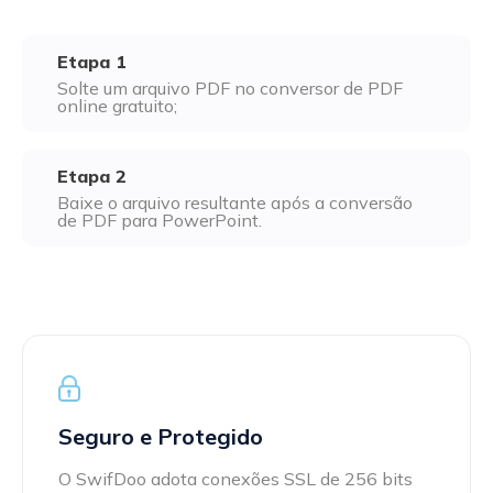
Excel para PDF
Assinar
Assine eletronicamente um PDF com texto manuscrito e
Etapa 1
DWG para PDF
imagens de assinatura
Solte um arquivo PDF no conversor de PDF
online gratuito;
JPG para PDF
SwifDoo Al
Resume, traduz, explica, revisa, reescreve e conversa com
PNG para PDF
seus PDFs de forma eficiente
Etapa 2
Baixe o arquivo resultante após a conversão
de PDF para PowerPoint.
HEIC para PDF
Proteger
Proteja os PDFs com senha contra visualização, cópia,
Todas as ferramentas online para PDF>>
impressão e edição
Seguro e Protegido
O SwifDoo adota conexões SSL de 256 bits