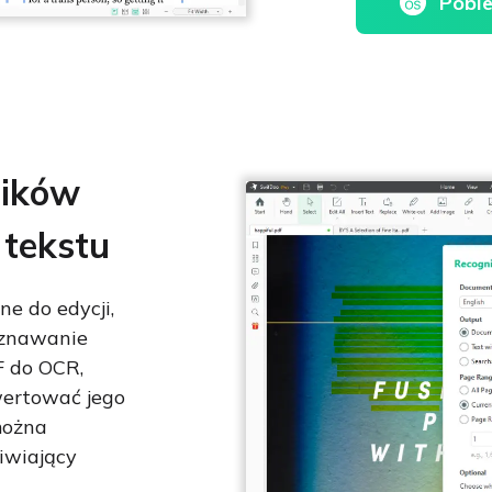
Pobie
lików
tekstu
e do edycji,
oznawanie
F do OCR,
wertować jego
można
iwiający