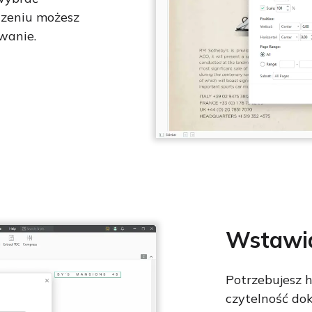
czeniu możesz
owanie.
Wstawia
Potrzebujesz h
czytelność d