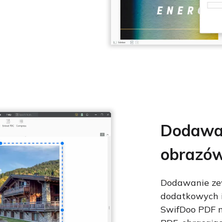
Dodawan
obrazó
Dodawanie ze
dodatkowych in
SwifDoo PDF m