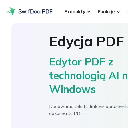
Produkty
Funkcje
Produkty
Edycja PDF
Narzędzia PDF
Funkcje
SwifDoo PDF na Windows
Edytor PDF z
Popularne
Zwiększ swoją produktywność dzięki SwifDoo PDF na Win
Cennik
technologią AI 
Edytuj
POPULARNE
SwifDoo PDF na iPhone'a/iPada
Pobierz
Edycja tekstu, obrazów, hiperłączy, tła i innych elementów w
Łatwy w użyciu cyfrowy edytor PDF na iOS.
Windows
Konwertuj
SwifDoo PDF na Mac
Konwertowanie plików PDF do/z dokumentów pakietu Office, 
Zwiększ efektywność nauki i pracy dzięki edytorowi PDF dl
Dodawanie tekstu, linków, obrazów lu
Scalanie
dokumentu PDF
SwifDoo PDF na Androida
Scalanie wielu plików PDF w jeden i ich dzielenie na różne 
Wydajna aplikacja do edycji PDF na Androida zwiększając