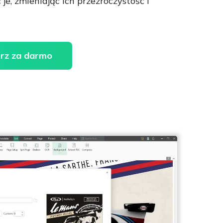
 je, zmieniając ich przezroczystość i
rz za darmo