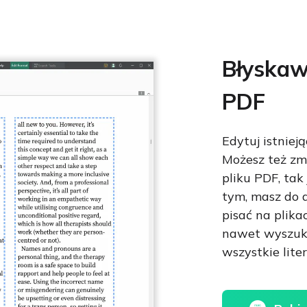
piowaniem, drukowaniem i edycją.
Błyskaw
PDF
Edytuj istniej
Możesz też zmi
pliku PDF, ta
tym, masz do d
pisać na plikac
nawet wyszuka
wszystkie lite