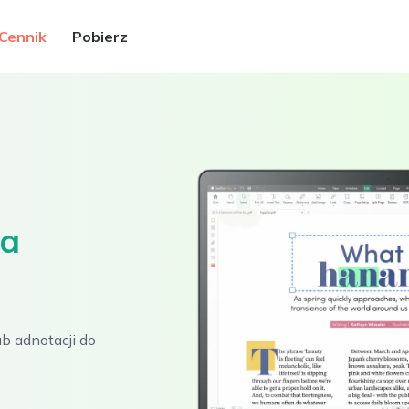
Cennik
Pobierz
dows.
na
 plikach PDF
EPUB, JPG i innych plików
a macOS.
Zaloguj się
b adnotacji do
Bezpłatne pobranie
sposoby
a produktywność.