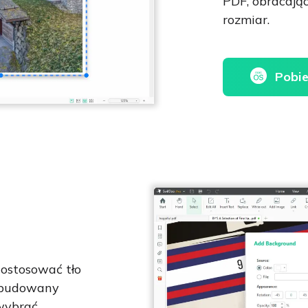
PDF, obracając
rozmiar.
Pobie
ostosować tło
 wbudowany
 wybrać