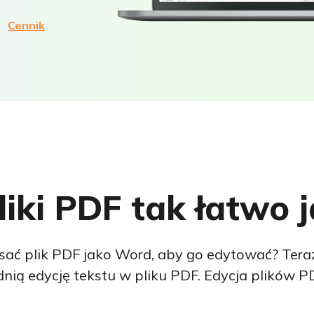
Cennik
e plików PDF na głos i tłumaczenie plików PDF.
kości
.xls, epub itp.
liki PDF tak łatwo
dkreślanie tekstu, dodawanie notatek i nie tylko
sać plik PDF jako Word, aby go edytować? Tera
 podpisami graficznymi
ią edycję tekstu w pliku PDF. Edycja plików PD
rzepisywanie i czat z plikami PDF