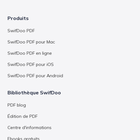
de la taille du fichier d'origine. En d'autres termes, si
vous souhaitez compresser un PDF à 80 % ou à une
Produits
taille donnée (inférieure à 100 Ko ou 1 Mo), vous
devez vérifier la taille du PDF d'origine. Par exemple, si
SwifDoo PDF
vous souhaitez compresser un PDF de 50 Mo à 100
SwifDoo PDF pour Mac
Ko ou moins, une perte de qualité est inévitable.
SwifDoo PDF en ligne
SwifDoo PDF pour iOS
SwifDoo PDF pour Android
Bibliothèque SwifDoo
PDF blog
Édition de PDF
Centre d'informations
Ebooks gratuits