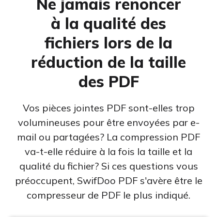
Ne jamais renoncer
Signer
Excel en PDF
à la qualité des
Signer électroniquement un PDF avec du texte manuscrit
et des images de signature
fichiers lors de la
DWG en PDF
SwifDoo lA
réduction de la taille
JPG en PDF
Résume efficacement, traduit, explique, relit, réécrit et
des PDF
discute avec vos PDF
PNG en PDF
Protéger
Vos pièces jointes PDF sont-elles trop
HEIC en PDF
Protéger par mot de passe les PDF contre la visualisation,
volumineuses pour être envoyées par e-
la copie, l'impression et la modification
Tous les outils en ligne>>
mail ou partagées? La compression PDF
va-t-elle réduire à la fois la taille et la
qualité du fichier? Si ces questions vous
préoccupent, SwifDoo PDF s'avère être le
compresseur de PDF le plus indiqué.