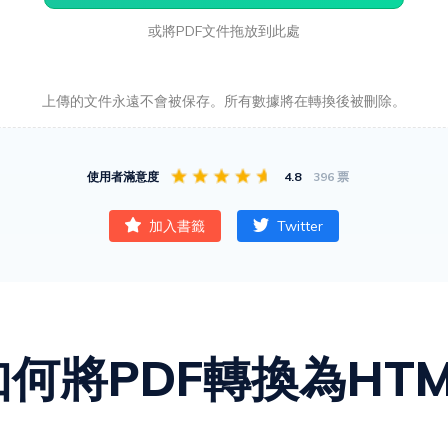
或將PDF文件拖放到此處
上傳的文件永遠不會被保存。所有數據將在轉換後被刪除。
使用者滿意度
4.8
396 票
加入書籤
Twitter
如何將PDF轉換為HTM