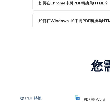
後下載轉換的HTML文件。
如何在Chrome中將PDF轉換為HTML？
您需要一個基於瀏覽器的解決方案，SwifDo
換器都可以訪問。
如何在Windows 10中將PDF轉換為HT
當您需要在Windows 10或任何其他設備上將
Windows上進行轉換。
您
從 PDF 轉換
PDF 轉 Word