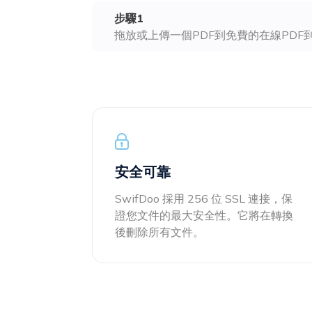
DWG轉PDF
步驟1
保護
拖放或上傳一個PDF到免費的在線PDF
使用密碼保護PDF免受查看、複製、打印和編輯
JPG轉PDF
PNG轉PDF
HEIC 轉 PDF
所有PDF線上工具>>
安全可靠
SwifDoo 採用 256 位 SSL 連接，保
證您文件的最大安全性。它將在轉換
後刪除所有文件。