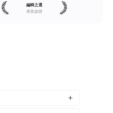
編輯之選
專業媒體
添加到PDF到HTML轉換器中，等待幾秒鐘，然