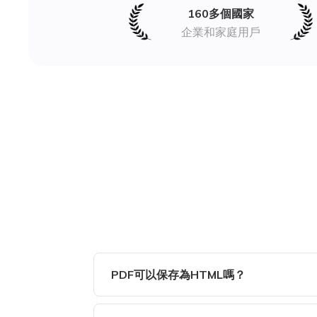
160多個國家
企業和家庭用戶
PDF可以保存為HTML嗎？
是的。使用SwifDoo PDF免費在線轉換