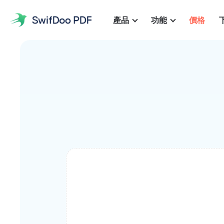
產品
功能
價格
產品
PDF工具
功能
SwifDoo PDF Windows 版
熱門
使用SwifDoo PDF Windows 版增進商務生產力
價格
編輯
流行的
SwifDoo PDF iOS 版
編輯PDF中的文本、圖像、超連結、背景等
一個易於使用的iOS PDF編輯器，提供無紙化解決方案
轉換
SwifDoo PDF Mac版
將PDF轉換為/自Office文件、EPUB、JPG和其他文件
使用macOS的PDF編輯器提升學習與工作效率
合併
SwifDoo PDF Android 版
將多個PDF文件合併為一個，並使用不同方法拆分PDF
在Android上高效的PDF編輯應用，提升生產力