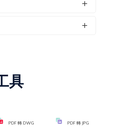
F轉換為HTML。無論使用哪個操作系統，該轉
器。SwifDoo PDF桌面轉換器軟件也允許您在
工具
PDF 轉 DWG
PDF 轉 JPG